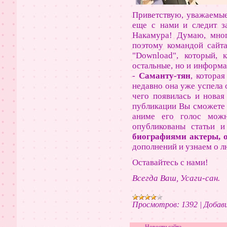
Приветствую, уважаемые 
еще с нами и следит з
Накамура! Думаю, мног
поэтому командой сайт
"Download", который, 
остальные, но и информ
-
Саманту-тян
, котора
недавно она уже успела
чего появилась и новая
публикации Вы сможете 
аниме его голос можн
опубликованы статьи 
биографиями актеры, о
дополнений и узнаем о 
Оставайтесь с нами!
Всегда Ваш, Усаги-сан.
Просмотров:
1392
|
Добави