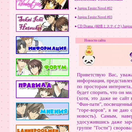
●
Junjou Egoist Novel #02
●
Junjou Egoist Novel #03
●
CD Drama. (純情ミステイク) Junjou 
Новости сайта
Приветствую Вас, уваж
информация, представлен
по просторам интернета,
будет спорить, что он м
(хотя, это даже не сайт
"Фан-пати", посвещенный
"горе-воров", я не даю 
новость). Самым, нав
удосужившись даже заре
группе "Гости") своровал