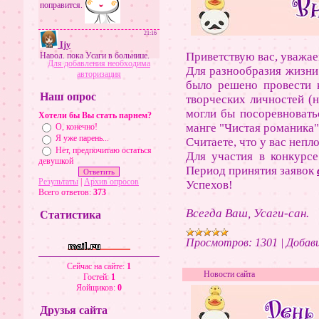
Приветствую вас, уважае
Для добавления необходима
Для разнообразия жизни 
авторизация
было решено провести 
Наш опрос
творческих личностей (н
могли бы посоревновать
Хотели бы Вы стать парнем?
манге "Чистая романика
О, конечно!
Я уже парень...
Считаете, что у вас непл
Нет, предпочитаю остаться
Для участия в конкурсе
девушкой
Период принятия заявок
Результаты
|
Архив опросов
Успехов!
Всего ответов:
373
Всегда Ваш, Усаги-сан.
Статистика
Просмотров:
1301
|
Добави
Сейчас на сайте:
1
Новости сайта
Гостей:
1
Яойщиков:
0
Друзья сайта