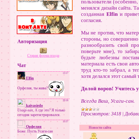
пользователи (особенно,
менялся дизайн сайта. Т
созданная
Elfin
и привет
согласия.
Мы не против, что матер
стороны, но совершенно 
Авторизация
разнообразить свой пр
поверьте мне), то забир
Старая форма входа
будьте любезны постав
материала есть свои авт
Чат
труд кто-то забрал, а т
хотя делался этот самый 
Долой воров! Учитесь 
Всегда Ваш, Усаги-сан.
Просмотров:
3418
|
Добави
Новости сайта